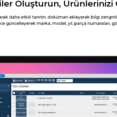
iler Oluşturun, Ürünleriniz
rak daha etkili tanıtın, doküman ekleyerek bilgi zenginliğ
güncelleyerek marka, model, yıl, parça numaraları, görsel