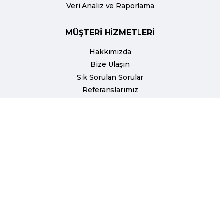
Veri Analiz ve Raporlama
MÜŞTERİ HİZMETLERİ
Hakkımızda
Bize Ulaşın
Sık Sorulan Sorular
Referanslarımız
Blog
Yasal Uyarı
Gizlilik Politikası
Üyelik Sözleşmesi
Bizi takip edin