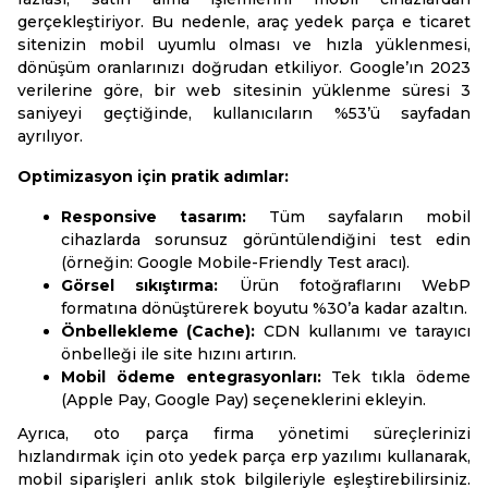
gerçekleştiriyor. Bu nedenle, araç yedek parça e ticaret
sitenizin mobil uyumlu olması ve hızla yüklenmesi,
dönüşüm oranlarınızı doğrudan etkiliyor. Google’ın 2023
verilerine göre, bir web sitesinin yüklenme süresi 3
saniyeyi geçtiğinde, kullanıcıların %53’ü sayfadan
ayrılıyor.
Optimizasyon için pratik adımlar:
Responsive tasarım:
Tüm sayfaların mobil
cihazlarda sorunsuz görüntülendiğini test edin
(örneğin: Google Mobile-Friendly Test aracı).
Görsel sıkıştırma:
Ürün fotoğraflarını WebP
formatına dönüştürerek boyutu %30’a kadar azaltın.
Önbellekleme (Cache):
CDN kullanımı ve tarayıcı
önbelleği ile site hızını artırın.
Mobil ödeme entegrasyonları:
Tek tıkla ödeme
(Apple Pay, Google Pay) seçeneklerini ekleyin.
Ayrıca, oto parça firma yönetimi süreçlerinizi
hızlandırmak için oto yedek parça erp yazılımı kullanarak,
mobil siparişleri anlık stok bilgileriyle eşleştirebilirsiniz.