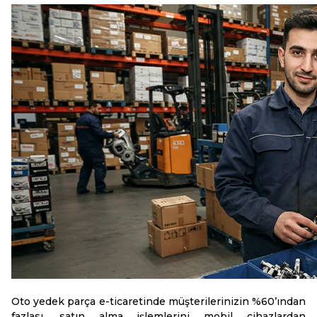
Oto yedek parça e-ticaretinde müşterilerinizin %60’ından
fazlası, satın alma işlemlerini mobil cihazlardan